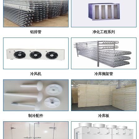
铝排管
净化工程系列
冷风机
冷库搁架管
制冷配件
冷库板