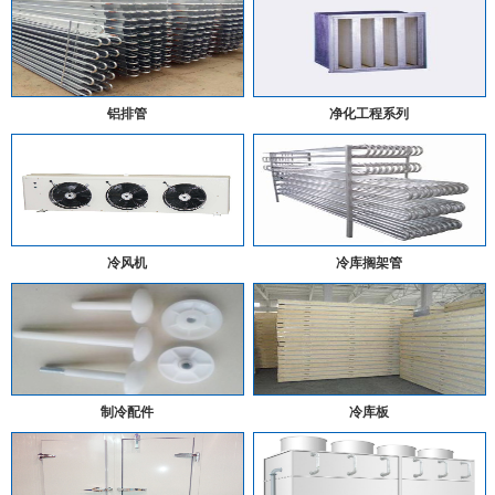
铝排管
净化工程系列
冷风机
冷库搁架管
制冷配件
冷库板