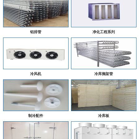
铝排管
净化工程系列
冷风机
冷库搁架管
制冷配件
冷库板