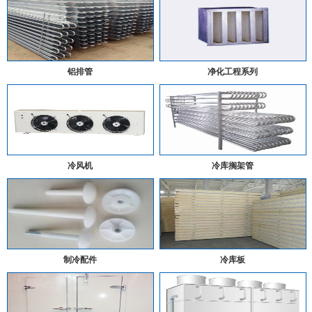
铝排管
净化工程系列
冷风机
冷库搁架管
制冷配件
冷库板