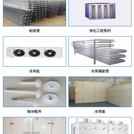
铝排管
净化工程系列
冷风机
冷库搁架管
制冷配件
冷库板