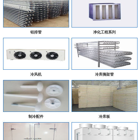
铝排管
净化工程系列
冷风机
冷库搁架管
制冷配件
冷库板