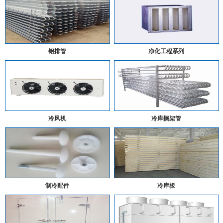
铝排管
净化工程系列
冷风机
冷库搁架管
制冷配件
冷库板