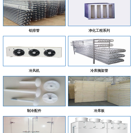
铝排管
净化工程系列
冷风机
冷库搁架管
制冷配件
冷库板