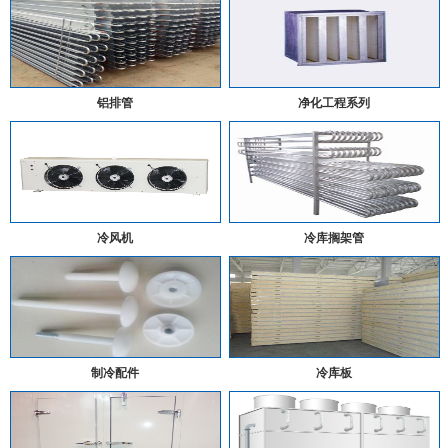
铝排管
净化工程系列
冷风机
冷库搁架管
制冷配件
冷库板