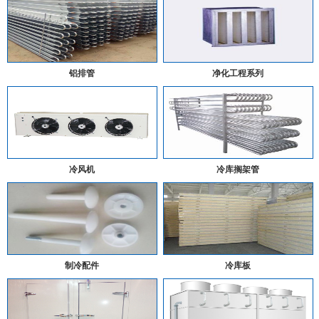
铝排管
净化工程系列
冷风机
冷库搁架管
制冷配件
冷库板