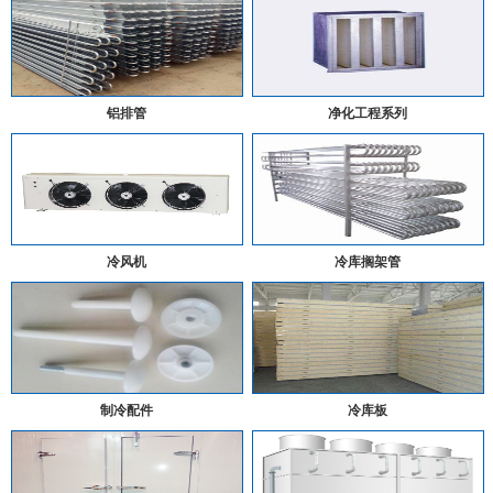
铝排管
净化工程系列
冷风机
冷库搁架管
制冷配件
冷库板