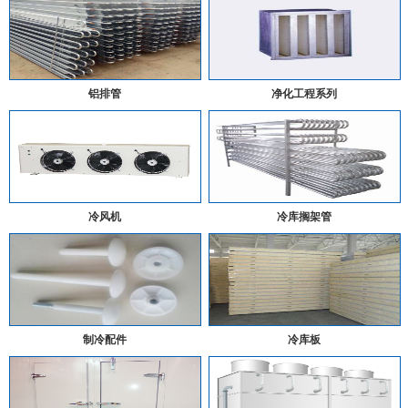
铝排管
净化工程系列
冷风机
冷库搁架管
制冷配件
冷库板