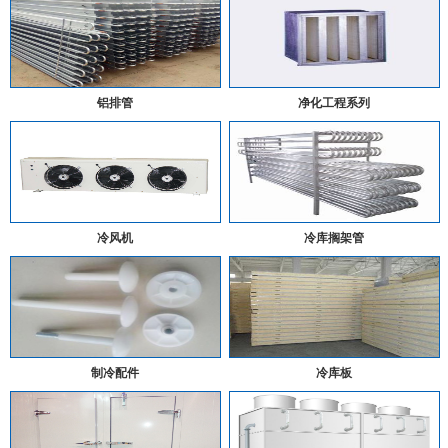
铝排管
净化工程系列
冷风机
冷库搁架管
制冷配件
冷库板