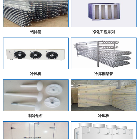
铝排管
净化工程系列
冷风机
冷库搁架管
制冷配件
冷库板