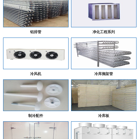
铝排管
净化工程系列
冷风机
冷库搁架管
制冷配件
冷库板